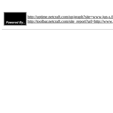
http://uptime.netcraft.com/up/graph?site=www.jun-s.f
http://toolbar.netcraft.com/site_report?url=http://www.