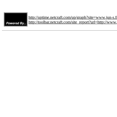
http://uptime.netcraft.com/up/graph?site=www.jun-s.f
http://toolbar.netcraft.com/site_report?url=http://www.